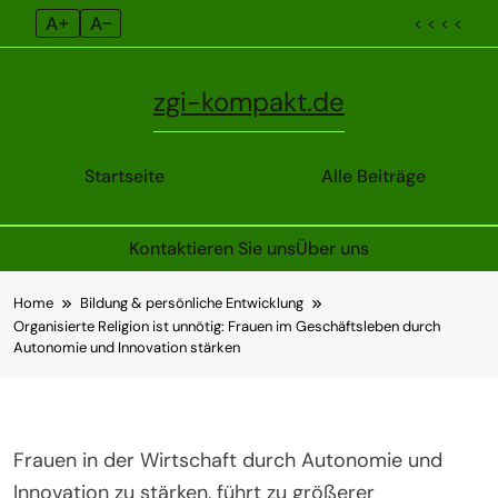
A+
A–
< < < <
zgi-kompakt.de
Startseite
Alle Beiträge
Kontaktieren Sie uns
Über uns
Skip
Home
Bildung & persönliche Entwicklung
to
Organisierte Religion ist unnötig: Frauen im Geschäftsleben durch
content
Autonomie und Innovation stärken
Frauen in der Wirtschaft durch Autonomie und
Innovation zu stärken, führt zu größerer