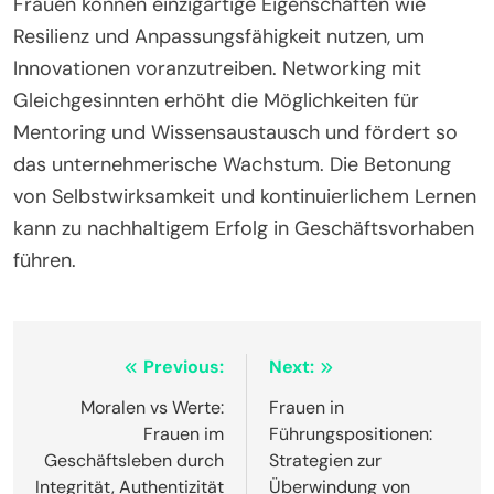
Frauen können einzigartige Eigenschaften wie
Resilienz und Anpassungsfähigkeit nutzen, um
Innovationen voranzutreiben. Networking mit
Gleichgesinnten erhöht die Möglichkeiten für
Mentoring und Wissensaustausch und fördert so
das unternehmerische Wachstum. Die Betonung
von Selbstwirksamkeit und kontinuierlichem Lernen
kann zu nachhaltigem Erfolg in Geschäftsvorhaben
führen.
Post
Previous:
Next:
navigation
Moralen vs Werte:
Frauen in
Frauen im
Führungspositionen:
Geschäftsleben durch
Strategien zur
Integrität, Authentizität
Überwindung von