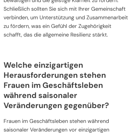
Selbstpflege während saisonaler Übergänge ist
entscheidend für die Aufrechterhaltung von
Produktivität und Wohlbefinden. Priorisieren Sie
Aktivitäten, die sich an die sich ändernde
Umgebung anpassen, wie die Anpassung Ihrer
Routine, um mehr Zeit im Freien zu verbringen, was
die Stimmung und Kreativität steigert. Integrieren
Sie saisonale Lebensmittel in Ihre Ernährung, um
die Energielevels zu steigern. Etablieren Sie einen
flexiblen Arbeitszeitplan, der die natürlichen
Lichtveränderungen berücksichtigt, um Fokus und
Effizienz zu optimieren. Nehmen Sie an
Achtsamkeitspraktiken teil, um Stress zu
bewältigen und die geistige Klarheit zu fördern.
Schließlich sollten Sie sich mit Ihrer Gemeinschaft