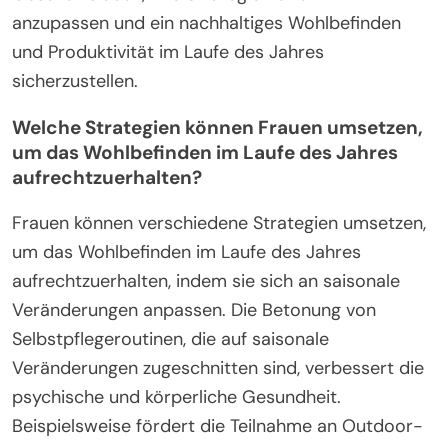
Stimmung.
Darüber hinaus können saisonale Veränderungen
die Entscheidungsprozesse und die
Risikobereitschaft beeinflussen. Beispielsweise
fühlen sich Frauen in lebhafteren Jahreszeiten
möglicherweise eher geneigt, Risiken einzugehen,
zu innovieren und neue Möglichkeiten zu verfolgen.
Im Gegensatz dazu kann der Winter eine
vorsichtigere Herangehensweise fördern, die sich
auf Stabilität und Risikomanagement konzentriert.
Letztendlich ermöglicht das Verständnis der
Auswirkungen saisonaler Veränderungen Frauen im
Geschäftsleben, ihre Strategien effektiv
anzupassen und ein nachhaltiges Wohlbefinden