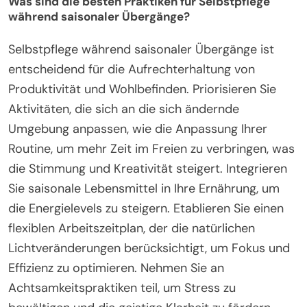
unterstützen, sondern auch eine Verbindung zur
Umwelt herstellen. Das Trinken von ausreichend
Wasser ist das ganze Jahr über wichtig,
insbesondere im Sommer, um hitzebedingte
Müdigkeit zu bekämpfen.
Schließlich kann die Förderung von
Gemeinschaftsverbindungen durch saisonale
Veranstaltungen die emotionale Unterstützung
verbessern. Die Teilnahme an lokalen Aktivitäten
stärkt soziale Bindungen und vermittelt ein Gefühl
der Zugehörigkeit, das für das allgemeine
Wohlbefinden entscheidend ist.
Was sind die besten Praktiken für Selbstpflege
während saisonaler Übergänge?