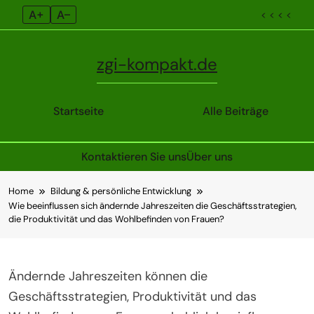
A+
A–
< < < <
zgi-kompakt.de
Startseite
Alle Beiträge
Kontaktieren Sie uns
Über uns
Skip
Home
Bildung & persönliche Entwicklung
to
Wie beeinflussen sich ändernde Jahreszeiten die Geschäftsstrategien,
content
die Produktivität und das Wohlbefinden von Frauen?
Ändernde Jahreszeiten können die
Geschäftsstrategien, Produktivität und das