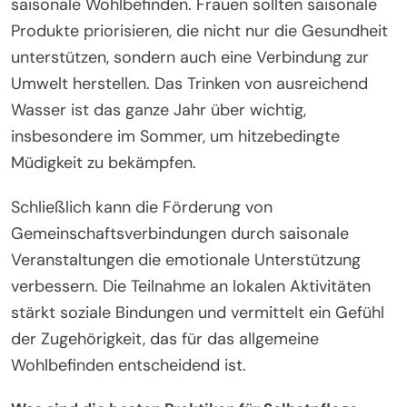
Gegensatz dazu kann die Einbeziehung von
Achtsamkeitspraktiken in kälteren Jahreszeiten
saisonale affektive Störungen lindern.
Die Etablierung eines flexiblen Arbeitszeitplans, der
mit den saisonalen Energielevels übereinstimmt,
maximiert die Produktivität. Im Frühling und
Sommer fühlen sich Frauen möglicherweise
energischer, was diese Zeit ideal für Networking
und Zusammenarbeit macht. Im Gegensatz dazu
können Herbst und Winter für fokussierte,
alleinstehende Aufgaben geeignet sein.
Ernährung spielt eine entscheidende Rolle für das
saisonale Wohlbefinden. Frauen sollten saisonale
Produkte priorisieren, die nicht nur die Gesundheit