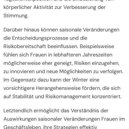
Sommer das Tageslicht und wärmeres Wetter oft
die Motivation und Kreativität steigern, können
Herbst und Winter zu verringerten Energielevels
und Konzentration aufgrund kürzerer Tage und
kälterer Temperaturen führen.
Forschungsergebnisse zeigen, dass Frauen im
Geschäftsleben an saisonalen affektiven Störungen
(SAD) leiden können, was ihre psychische
Gesundheit und die Gesamtproduktivität
beeinträchtigt. Um diesen Effekten
entgegenzuwirken, können Frauen spezifische
Strategien umsetzen, wie die Anpassung der
Arbeitszeiten zur Maximierung der
Tageslichtexposition und die Einbeziehung von
körperlicher Aktivität zur Verbesserung der