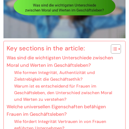
Key sections in the article:
Was sind die wichtigsten Unterschiede zwischen
Moral und Werten im Geschäftsleben?
Wie formen Integrität, Authentizität und
Zielstrebigkeit die Geschäftsethik?
Warum ist es entscheidend für Frauen im
Geschäftsleben, den Unterschied zwischen Moral
und Werten zu verstehen?
Welche universellen Eigenschaften befähigen
Frauen im Geschäftsleben?
Wie fördert Integrität Vertrauen in von Frauen
geführten Unternehmen?