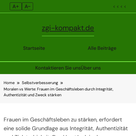
A+
A–
< < < <
zgi-kompakt.de
Startseite
Alle Beiträge
Kontaktieren Sie uns
Über uns
Skip
Home
Selbstverbesserung
to
Moralen vs Werte: Frauen im Geschäftsleben durch Integrität,
content
Authentizität und Zweck stärken
Frauen im Geschäftsleben zu stärken, erfordert
eine solide Grundlage aus Integrität, Authentizität