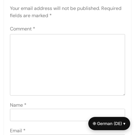
Your email address will not be published.
Required
fields are marked
*
Comment
*
Name
*
🌐 German (DE) ▾
Email
*