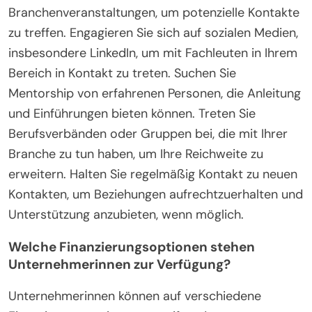
Branchenveranstaltungen, um potenzielle Kontakte
zu treffen. Engagieren Sie sich auf sozialen Medien,
insbesondere LinkedIn, um mit Fachleuten in Ihrem
Bereich in Kontakt zu treten. Suchen Sie
Mentorship von erfahrenen Personen, die Anleitung
und Einführungen bieten können. Treten Sie
Berufsverbänden oder Gruppen bei, die mit Ihrer
Branche zu tun haben, um Ihre Reichweite zu
erweitern. Halten Sie regelmäßig Kontakt zu neuen
Kontakten, um Beziehungen aufrechtzuerhalten und
Unterstützung anzubieten, wenn möglich.
Welche Finanzierungsoptionen stehen
Unternehmerinnen zur Verfügung?
Unternehmerinnen können auf verschiedene