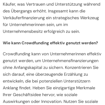
Käufer, was Vertrauen und Unterstützung während
des Übergangs erhöht. Insgesamt kann die
Verkäuferfinanzierung ein strategisches Werkzeug
für Unternehmerinnen sein, um im
Unternehmensbesitz erfolgreich zu sein.
Wie kann Crowdfunding effektiv genutzt werden?
Crowdfunding kann von Unternehmerinnen effektiv
genutzt werden, um Unternehmensfinanzierungen
ohne Anfangskapital zu sichern. Konzentrieren Sie
sich darauf, eine überzeugende Erzählung zu
entwickeln, die bei potenziellen Unterstützern
Anklang findet. Heben Sie einzigartige Merkmale
Ihrer Geschäftsidee hervor, wie soziale
Auswirkungen oder Innovation. Nutzen Sie soziale