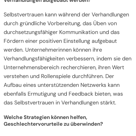
Selbstvertrauen kann während der Verhandlungen
durch gründliche Vorbereitung, das Üben von
durchsetzungsfähiger Kommunikation und das
Fördern einer positiven Einstellung aufgebaut
werden. Unternehmerinnen können ihre
Verhandlungsfähigkeiten verbessern, indem sie den
Unternehmensbereich recherchieren, ihren Wert
verstehen und Rollenspiele durchführen. Der
Aufbau eines unterstützenden Netzwerks kann
ebenfalls Ermutigung und Feedback bieten, was
das Selbstvertrauen in Verhandlungen stärkt.
Welche Strategien können helfen,
Geschlechtervorurteile zu überwinden?