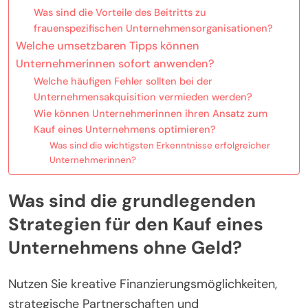
Was sind die Vorteile des Beitritts zu
frauenspezifischen Unternehmensorganisationen?
Welche umsetzbaren Tipps können
Unternehmerinnen sofort anwenden?
Welche häufigen Fehler sollten bei der
Unternehmensakquisition vermieden werden?
Wie können Unternehmerinnen ihren Ansatz zum
Kauf eines Unternehmens optimieren?
Was sind die wichtigsten Erkenntnisse erfolgreicher
Unternehmerinnen?
Was sind die grundlegenden
Strategien für den Kauf eines
Unternehmens ohne Geld?
Nutzen Sie kreative Finanzierungsmöglichkeiten,
strategische Partnerschaften und