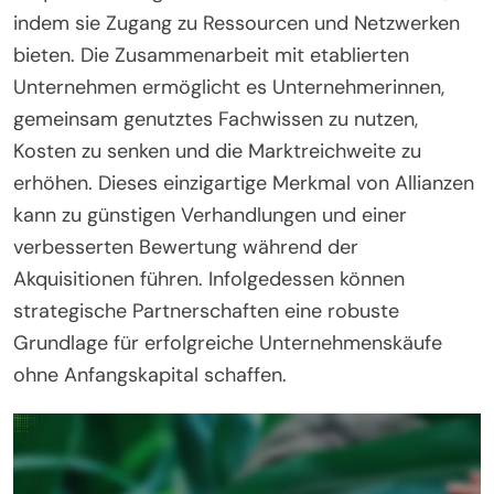
indem sie Zugang zu Ressourcen und Netzwerken
bieten. Die Zusammenarbeit mit etablierten
Unternehmen ermöglicht es Unternehmerinnen,
gemeinsam genutztes Fachwissen zu nutzen,
Kosten zu senken und die Marktreichweite zu
erhöhen. Dieses einzigartige Merkmal von Allianzen
kann zu günstigen Verhandlungen und einer
verbesserten Bewertung während der
Akquisitionen führen. Infolgedessen können
strategische Partnerschaften eine robuste
Grundlage für erfolgreiche Unternehmenskäufe
ohne Anfangskapital schaffen.