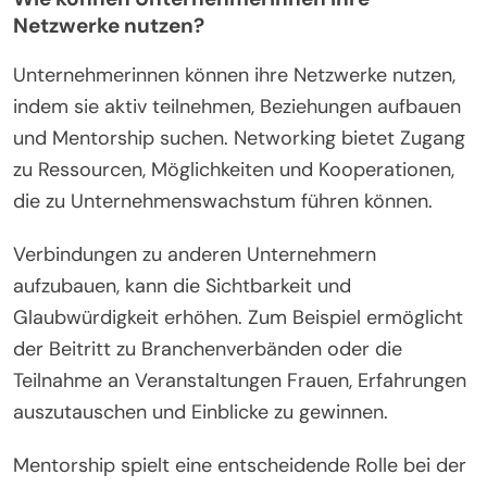
Netzwerke nutzen?
Unternehmerinnen können ihre Netzwerke nutzen,
indem sie aktiv teilnehmen, Beziehungen aufbauen
und Mentorship suchen. Networking bietet Zugang
zu Ressourcen, Möglichkeiten und Kooperationen,
die zu Unternehmenswachstum führen können.
Verbindungen zu anderen Unternehmern
aufzubauen, kann die Sichtbarkeit und
Glaubwürdigkeit erhöhen. Zum Beispiel ermöglicht
der Beitritt zu Branchenverbänden oder die
Teilnahme an Veranstaltungen Frauen, Erfahrungen
auszutauschen und Einblicke zu gewinnen.
Mentorship spielt eine entscheidende Rolle bei der