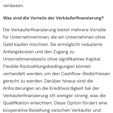
verlassen.
Was sind die Vorteile der Verkäuferfinanzierung?
Die Verkäuferfinanzierung bietet mehrere Vorteile
für Unternehmerinnen, die ein Unternehmen ohne
Geld kaufen möchten. Sie ermöglicht reduzierte
Anfangskosten und den Zugang zu
Unternehmensbesitz ohne signifikantes Kapital.
Flexible Rückzahlungsbedingungen können
verhandelt werden, um den Cashflow-Bedürfnissen
gerecht zu werden. Darüber hinaus sind die
Anforderungen an die Kreditwürdigkeit bei der
Verkäuferfinanzierung oft weniger streng, was die
Qualifikation erleichtert. Diese Option fördert eine
kooperative Beziehung zwischen Verkäufer und