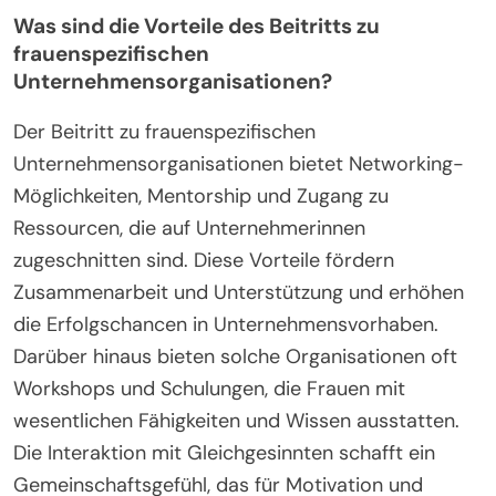
Was sind die Vorteile des Beitritts zu
frauenspezifischen
Unternehmensorganisationen?
Der Beitritt zu frauenspezifischen
Unternehmensorganisationen bietet Networking-
Möglichkeiten, Mentorship und Zugang zu
Ressourcen, die auf Unternehmerinnen
zugeschnitten sind. Diese Vorteile fördern
Zusammenarbeit und Unterstützung und erhöhen
die Erfolgschancen in Unternehmensvorhaben.
Darüber hinaus bieten solche Organisationen oft
Workshops und Schulungen, die Frauen mit
wesentlichen Fähigkeiten und Wissen ausstatten.
Die Interaktion mit Gleichgesinnten schafft ein
Gemeinschaftsgefühl, das für Motivation und