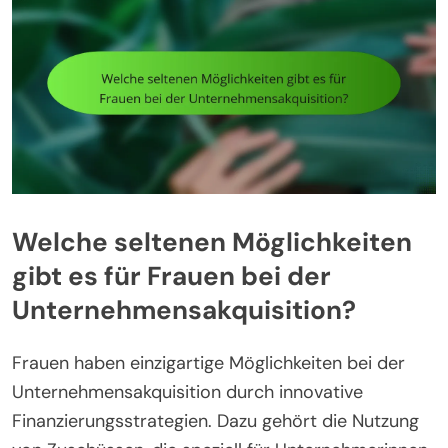
Welche seltenen Möglichkeiten
gibt es für Frauen bei der
Unternehmensakquisition?
Frauen haben einzigartige Möglichkeiten bei der
Unternehmensakquisition durch innovative
Finanzierungsstrategien. Dazu gehört die Nutzung