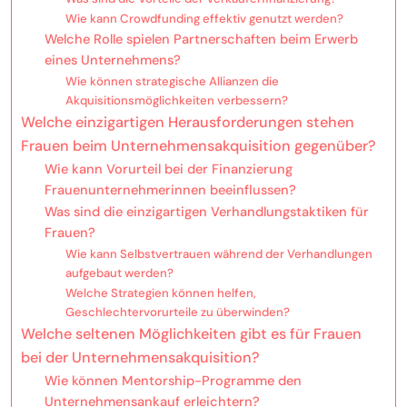
Wie kann Crowdfunding effektiv genutzt werden?
Welche Rolle spielen Partnerschaften beim Erwerb
eines Unternehmens?
Wie können strategische Allianzen die
Akquisitionsmöglichkeiten verbessern?
Welche einzigartigen Herausforderungen stehen
Frauen beim Unternehmensakquisition gegenüber?
Wie kann Vorurteil bei der Finanzierung
Frauenunternehmerinnen beeinflussen?
Was sind die einzigartigen Verhandlungstaktiken für
Frauen?
Wie kann Selbstvertrauen während der Verhandlungen
aufgebaut werden?
Welche Strategien können helfen,
Geschlechtervorurteile zu überwinden?
Welche seltenen Möglichkeiten gibt es für Frauen
bei der Unternehmensakquisition?
Wie können Mentorship-Programme den
Unternehmensankauf erleichtern?