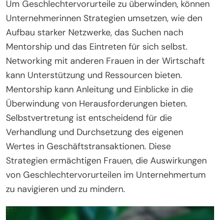
Um Geschlechtervorurteile zu überwinden, können
Unternehmerinnen Strategien umsetzen, wie den
Aufbau starker Netzwerke, das Suchen nach
Mentorship und das Eintreten für sich selbst.
Networking mit anderen Frauen in der Wirtschaft
kann Unterstützung und Ressourcen bieten.
Mentorship kann Anleitung und Einblicke in die
Überwindung von Herausforderungen bieten.
Selbstvertretung ist entscheidend für die
Verhandlung und Durchsetzung des eigenen
Wertes in Geschäftstransaktionen. Diese
Strategien ermächtigen Frauen, die Auswirkungen
von Geschlechtervorurteilen im Unternehmertum
zu navigieren und zu mindern.