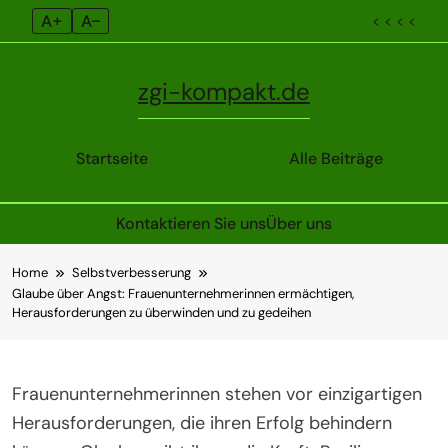
A+
A–
< < < <
zgi-kompakt.de
Startseite
Alle Beiträge
Kontaktieren Sie uns
Über uns
Skip
Home
Selbstverbesserung
to
Glaube über Angst: Frauenunternehmerinnen ermächtigen,
content
Herausforderungen zu überwinden und zu gedeihen
Frauenunternehmerinnen stehen vor einzigartigen
Herausforderungen, die ihren Erfolg behindern