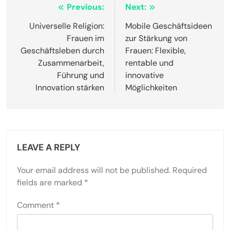
Post
Previous:
Next:
navigation
Universelle Religion:
Mobile Geschäftsideen
Frauen im
zur Stärkung von
Geschäftsleben durch
Frauen: Flexible,
Zusammenarbeit,
rentable und
Führung und
innovative
Innovation stärken
Möglichkeiten
LEAVE A REPLY
Your email address will not be published.
Required
fields are marked
*
Comment
*