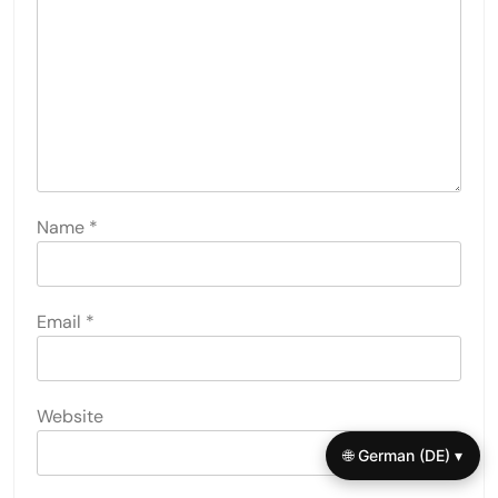
Name
*
Email
*
Website
🌐 German (DE) ▾