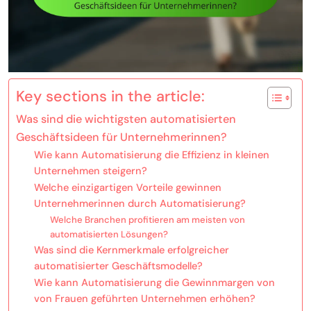
Key sections in the article:
Was sind die wichtigsten automatisierten
Geschäftsideen für Unternehmerinnen?
Wie kann Automatisierung die Effizienz in kleinen
Unternehmen steigern?
Welche einzigartigen Vorteile gewinnen
Unternehmerinnen durch Automatisierung?
Welche Branchen profitieren am meisten von
automatisierten Lösungen?
Was sind die Kernmerkmale erfolgreicher
automatisierter Geschäftsmodelle?
Wie kann Automatisierung die Gewinnmargen von
von Frauen geführten Unternehmen erhöhen?