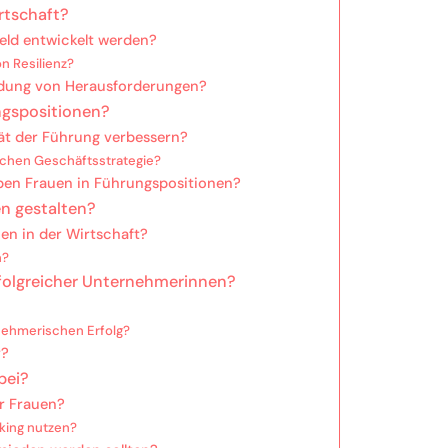
rtschaft?
eld entwickelt werden?
n Resilienz?
indung von Herausforderungen?
ngspositionen?
tät der Führung verbessern?
eichen Geschäftsstrategie?
ben Frauen in Führungspositionen?
en gestalten?
uen in der Wirtschaft?
n?
rfolgreicher Unternehmerinnen?
rnehmerischen Erfolg?
r?
bei?
ür Frauen?
king nutzen?