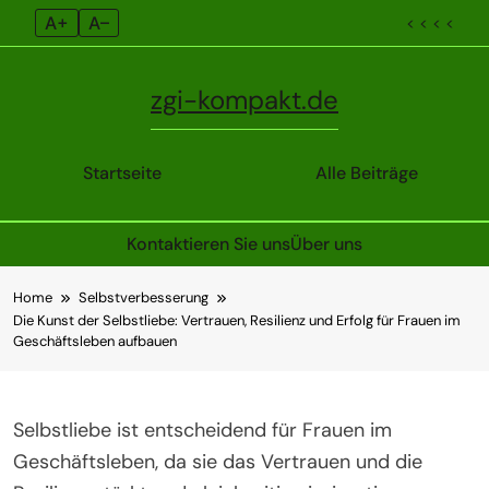
A+
A–
< < < <
zgi-kompakt.de
Startseite
Alle Beiträge
Kontaktieren Sie uns
Über uns
Skip
Home
Selbstverbesserung
to
Die Kunst der Selbstliebe: Vertrauen, Resilienz und Erfolg für Frauen im
content
Geschäftsleben aufbauen
Selbstliebe ist entscheidend für Frauen im
Geschäftsleben, da sie das Vertrauen und die