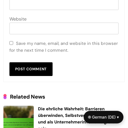
Website
Save my name, email, and website in this browser
for the next time I comment.
Related News
Die ehrliche Wahrheit: Barrieren
überwinden, Selbstvertrauen aufbauen
🌐 German (DE) ▾
und als Unternehmerinnen erfolgreich