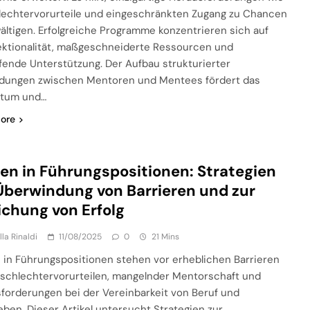
echtervorurteile und eingeschränkten Zugang zu Chancen
ältigen. Erfolgreiche Programme konzentrieren sich auf
ektionalität, maßgeschneiderte Ressourcen und
ufende Unterstützung. Der Aufbau strukturierter
dungen zwischen Mentoren und Mentees fördert das
tum und…
ore
en in Führungspositionen: Strategien
Überwindung von Barrieren und zur
ichung von Erfolg
lla Rinaldi
11/08/2025
0
21 Mins
 in Führungspositionen stehen vor erheblichen Barrieren
schlechtervorurteilen, mangelnder Mentorschaft und
forderungen bei der Vereinbarkeit von Beruf und
leben. Dieser Artikel untersucht Strategien zur