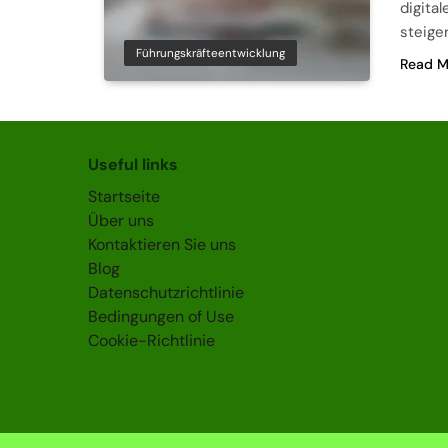
digita
steige
Führungskräfteentwicklung
Read M
Useful links
Startseite
Über uns
Kontaktieren Sie uns
Blog
Datenschutzrichtlinie
Bedingungen of Use
Cookie-Richtlinie