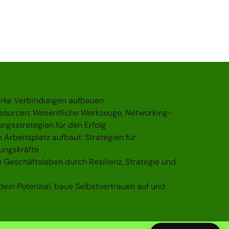
tarke Verbindungen aufbauen
ourcen: Wesentliche Werkzeuge, Networking-
ngsstrategien für den Erfolg
Arbeitsplatz aufbaut: Strategien für
ungskräfte
im Geschäftsleben durch Resilienz, Strategie und
e dein Potenzial, baue Selbstvertrauen auf und