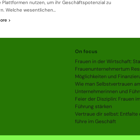
le Plattformen nutzen, um ihr Geschäftspotenzial zu
rn. Welche wesentlichen…
ore
On focus
Frauen in der Wirtschaft: S
Frauenunternehmertum Ress
Möglichkeiten und Finanzieru
Wie man Selbstvertrauen am 
Unternehmerinnen und Führ
Feier der Disziplin: Frauen 
Führung stärken
Vertraue dir selbst: Entfalt
führe im Geschäft