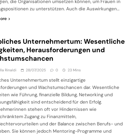
gien, die Organisationen umsetzen können, um Frauen in
gspositionen zu unterstützen. Auch die Auswirkungen…
ore
bliches Unternehmertum: Wesentliche
gkeiten, Herausforderungen und
hstumschancen
lla Rinaldi
28/07/2025
0
23 Mins
ches Unternehmertum stellt einzigartige
sforderungen und Wachstumschancen dar. Wesentliche
eiten wie Führung, finanzielle Bildung, Networking und
ungsfähigkeit sind entscheidend für den Erfolg.
ehmerinnen stehen oft vor Hindernissen wie
chränktem Zugang zu Finanzmitteln,
echtervorurteilen und der Balance zwischen Berufs- und
leben. Sie können jedoch Mentoring-Programme und