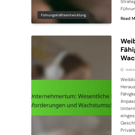
Strate
Führun
Führungskräfteentwicklung
Read M
Wei
Fähi
Wac
Isabe
Weibli
Herau
Fähigk
Anpass
Untern
einges
Geschl
Privat