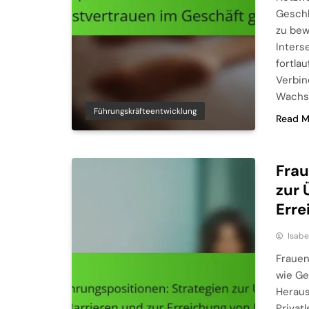
Geschl
zu bew
Inters
fortla
Verbin
Wachs
Führungskräfteentwicklung
Read M
Frau
zur 
Erre
Isabe
Frauen
wie Ge
Heraus
Privat