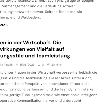
axis der Achtsamkeit. Er hebt auch einzigartige Strategien
s Zeitmanagement und die Bedeutung sozialer
tützungsnetzwerke hervor. Seltene Techniken wie
herapie und Waldbaden…
ore
en in der Wirtschaft: Die
irkungen von Vielfalt auf
ungsstile und Teamleistung
lla Rinaldi
11/08/2025
0
20 Mins
ity unter Frauen in der Wirtschaft verbessert erheblich die
gsstile und die Teamleistung. Dieser Artikel untersucht,
terschiedliche Perspektiven Innovationen fördern, die
eidungsfindung verbessern und die Teamdynamik stärken.
t einzigartige Führungsmerkmale wie emotionale Intelligenz
operative Kommunikation hervor und untersucht