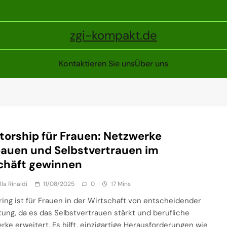
zgi-kompakt.de
Kontaktieren Sie uns
Über uns
orship für Frauen: Netzwerke
auen und Selbstvertrauen im
chäft gewinnen
lla Rinaldi
11/08/2025
0
17 Mins
ing ist für Frauen in der Wirtschaft von entscheidender
ung, da es das Selbstvertrauen stärkt und berufliche
rke erweitert. Es hilft, einzigartige Herausforderungen wie