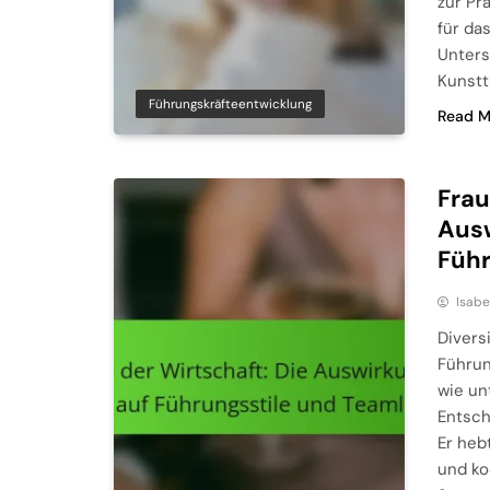
zur Pr
für da
Unters
Kunstt
Führungskräfteentwicklung
Read M
Frau
Ausw
Führ
Isabe
Divers
Führun
wie un
Entsch
Er heb
und ko