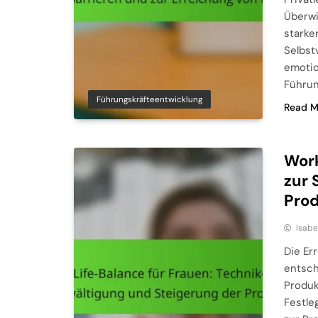
Überwi
starke
Selbst
emotio
Führun
Führungskräfteentwicklung
Read M
Work
zur 
Prod
Isabe
Die Er
entsch
Produk
Festle