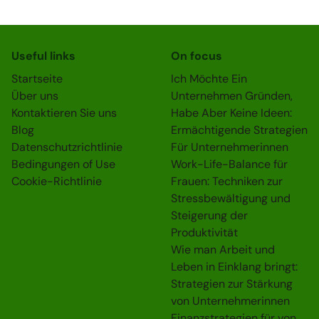
Useful links
On focus
Startseite
Ich Möchte Ein
Über uns
Unternehmen Gründen,
Kontaktieren Sie uns
Habe Aber Keine Ideen:
Blog
Ermächtigende Strategien
Datenschutzrichtlinie
Für Unternehmerinnen
Bedingungen of Use
Work-Life-Balance für
Cookie-Richtlinie
Frauen: Techniken zur
Stressbewältigung und
Steigerung der
Produktivität
Wie man Arbeit und
Leben in Einklang bringt:
Strategien zur Stärkung
von Unternehmerinnen
Finanzstrategien für von