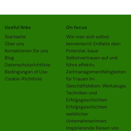
Useful links
On focus
Startseite
Wie man sich selbst
Über uns
kennenlernt: Entfalte dein
Kontaktieren Sie uns
Potenzial, baue
Blog
Selbstvertrauen auf und
Datenschutzrichtlinie
führe effektiv.
Bedingungen of Use
Zeitmanagementfähigkeiten
Cookie-Richtlinie
für Frauen im
Geschäftsleben: Werkzeuge,
Techniken und
Erfolgsgeschichten
Erfolgsgeschichten
weiblicher
Unternehmerinnen:
Inspirierende Reisen von